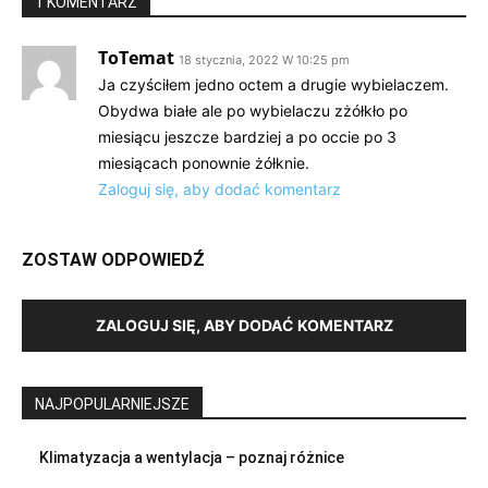
1 KOMENTARZ
ToTemat
18 stycznia, 2022 W 10:25 pm
Ja czyściłem jedno octem a drugie wybielaczem.
Obydwa białe ale po wybielaczu zżółkło po
miesiącu jeszcze bardziej a po occie po 3
miesiącach ponownie żółknie.
Zaloguj się, aby dodać komentarz
ZOSTAW ODPOWIEDŹ
ZALOGUJ SIĘ, ABY DODAĆ KOMENTARZ
NAJPOPULARNIEJSZE
Klimatyzacja a wentylacja – poznaj różnice