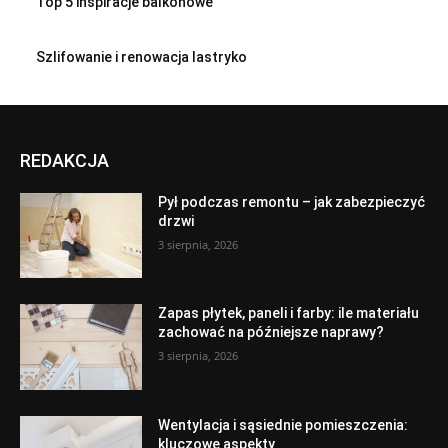
Top 5 inspiracje balkonowe
Szlifowanie i renowacja lastryko
REDAKCJA
Pył podczas remontu – jak zabezpieczyć
drzwi
3 sierpnia, 2026
Zapas płytek, paneli i farby: ile materiału
zachować na późniejsze naprawy?
3 sierpnia, 2026
Wentylacja i sąsiednie pomieszczenia:
kluczowe aspekty