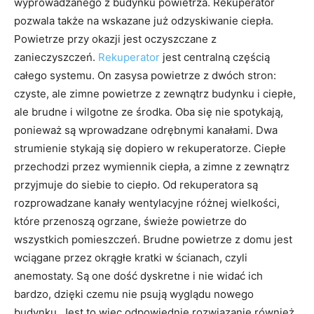
wyprowadzanego z budynku powietrza. Rekuperator
pozwala także na wskazane już odzyskiwanie ciepła.
Powietrze przy okazji jest oczyszczane z
zanieczyszczeń.
Rekuperator
jest centralną częścią
całego systemu. On zasysa powietrze z dwóch stron:
czyste, ale zimne powietrze z zewnątrz budynku i ciepłe,
ale brudne i wilgotne ze środka. Oba się nie spotykają,
ponieważ są wprowadzane odrębnymi kanałami. Dwa
strumienie stykają się dopiero w rekuperatorze. Ciepłe
przechodzi przez wymiennik ciepła, a zimne z zewnątrz
przyjmuje do siebie to ciepło. Od rekuperatora są
rozprowadzane kanały wentylacyjne różnej wielkości,
które przenoszą ogrzane, świeże powietrze do
wszystkich pomieszczeń. Brudne powietrze z domu jest
wciągane przez okrągłe kratki w ścianach, czyli
anemostaty. Są one dość dyskretne i nie widać ich
bardzo, dzięki czemu nie psują wyglądu nowego
budynku. Jest to więc odpowiednie rozwiązanie również