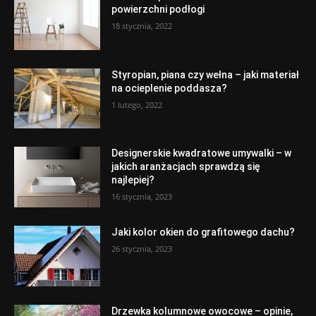
powierzchni podłogi
18 stycznia, 2022
Styropian, piana czy wełna – jaki materiał
na ocieplenie poddasza?
1 lutego, 2022
Designerskie kwadratowe umywalki – w
jakich aranżacjach sprawdzą się
najlepiej?
16 stycznia, 2023
Jaki kolor okien do grafitowego dachu?
26 stycznia, 2023
Drzewka kolumnowe owocowe – opinie,