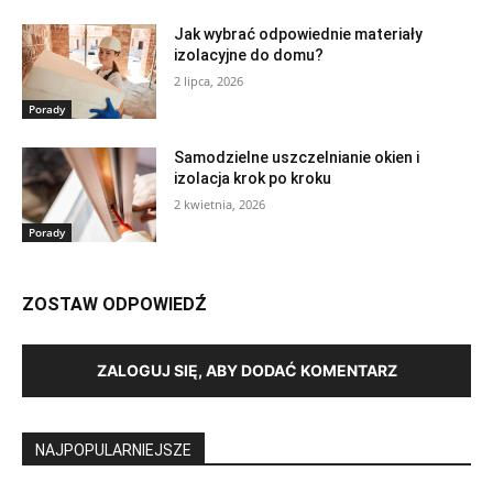
Jak wybrać odpowiednie materiały
izolacyjne do domu?
2 lipca, 2026
Porady
Samodzielne uszczelnianie okien i
izolacja krok po kroku
2 kwietnia, 2026
Porady
ZOSTAW ODPOWIEDŹ
ZALOGUJ SIĘ, ABY DODAĆ KOMENTARZ
NAJPOPULARNIEJSZE