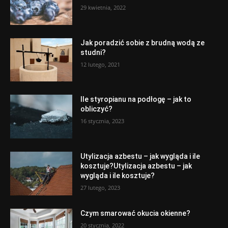
29 kwietnia, 2022
Jak poradzić sobie z brudną wodą ze
studni?
12 lutego, 2021
Ile styropianu na podłogę – jak to
obliczyć?
16 stycznia, 2023
Utylizacja azbestu – jak wygląda i ile
kosztuje?Utylizacja azbestu – jak
wygląda i ile kosztuje?
27 lutego, 2023
Czym smarować okucia okienne?
20 stycznia, 2022