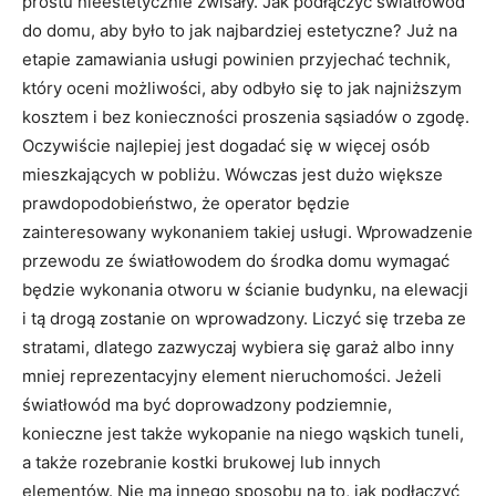
prostu nieestetycznie zwisały. Jak podłączyć światłowód
do domu, aby było to jak najbardziej estetyczne? Już na
etapie zamawiania usługi powinien przyjechać technik,
który oceni możliwości, aby odbyło się to jak najniższym
kosztem i bez konieczności proszenia sąsiadów o zgodę.
Oczywiście najlepiej jest dogadać się w więcej osób
mieszkających w pobliżu. Wówczas jest dużo większe
prawdopodobieństwo, że operator będzie
zainteresowany wykonaniem takiej usługi. Wprowadzenie
przewodu ze światłowodem do środka domu wymagać
będzie wykonania otworu w ścianie budynku, na elewacji
i tą drogą zostanie on wprowadzony. Liczyć się trzeba ze
stratami, dlatego zazwyczaj wybiera się garaż albo inny
mniej reprezentacyjny element nieruchomości. Jeżeli
światłowód ma być doprowadzony podziemnie,
konieczne jest także wykopanie na niego wąskich tuneli,
a także rozebranie kostki brukowej lub innych
elementów. Nie ma innego sposobu na to, jak podłączyć