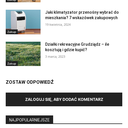
Jaki klimatyzator przenośny wybrać do
mieszkania? 7 wskazówek zakupowych
19 kwietnia, 2024
Zakup
Działki rekreacyjne Grudziądz – ile
kosztują i gdzie kupić?
3 marca, 2023
Zakup
ZOSTAW ODPOWIEDŹ
ZALOGUJ SIĘ, ABY DODAĆ KOMENTARZ
NAJPOPULARNIEJSZE