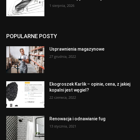
1 sierpnia, 2026
POPULARNE POSTY
Usprawnienia magazynowe
27 grudnia, 2022
Ekogroszek Karlik – opinie, cena, z jakiej
kopalni jest węgiel?
22 czerwca, 2022
Renowacja i odnawianie fug
13 stycznia, 2021