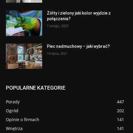
Żółty i zielony jaki kolor wyjdzie z
połączenia?
1 lutego, 2023
Piec nadmuchowy – jaki wybrać?
14 lipca, 2021
POPULARNE KATEGORIE
Porady
447
Ogród
202
Opinie o firmach
141
Wnętrza
141