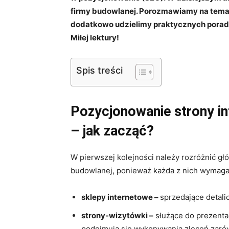
firmy budowlanej. Porozmawiamy na temat
dodatkowo udzielimy praktycznych porad 
Miłej lektury!
Spis treści
Pozycjonowanie strony in
– jak zacząć?
W pierwszej kolejności należy rozróżnić gł
budowlanej, ponieważ każda z nich wymaga 
sklepy internetowe –
sprzedające detali
strony-wizytówki –
służące do prezentac
podejmują się wykonywania zleceń zarów