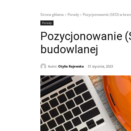
Strona główna
Porady
Pozycjonowanie (SEO) w bran
Porady
Pozycjonowanie (
budowlanej
Autor:
Otylia Rajewska
31 stycznia, 2023