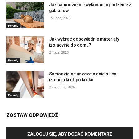
Jak samodzielnie wykonać ogrodzenie z
gabionów
15 lipca, 2026
Porady
Jak wybrać odpowiednie materiały
izolacyjne do domu?
2 lipca, 2026
Porady
Samodzielne uszczelnianie okien i
izolacja krok po kroku
2 kwietnia, 2026
Porady
ZOSTAW ODPOWIEDŹ
ZALOGUJ SIĘ, ABY DODAĆ KOMENTARZ